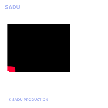
SADU
PRODUCTION
Almaty, Kazakhstan
ИМИДЖЕВЫЙ ВИДЕОРОЛИК
PARK RESORT 8 OZER
© SADU PRODUCTION
©
2013 - 2026
ВСЕ ПРАВА ЗАЩИЩЕНЫ.